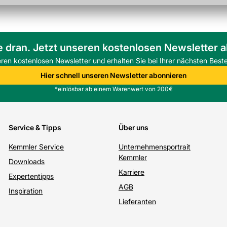
e dran. Jetzt unseren kostenlosen Newsletter 
eren kostenlosen Newsletter und erhalten Sie bei Ihrer nächsten Beste
Hier schnell unseren Newsletter abonnieren
*einlösbar ab einem Warenwert von 200€
Service & Tipps
Über uns
Kemmler Service
Unternehmensportrait
Kemmler
Downloads
Karriere
Expertentipps
AGB
Inspiration
Lieferanten