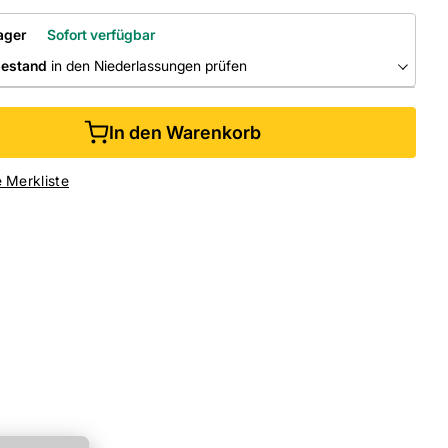
ager
Sofort verfügbar
bestand
in den Niederlassungen prüfen
RLASSUNGEN
In den Warenkorb
ine kaufen &
kostenlos
in der Niederlassung abholen
e Merkliste