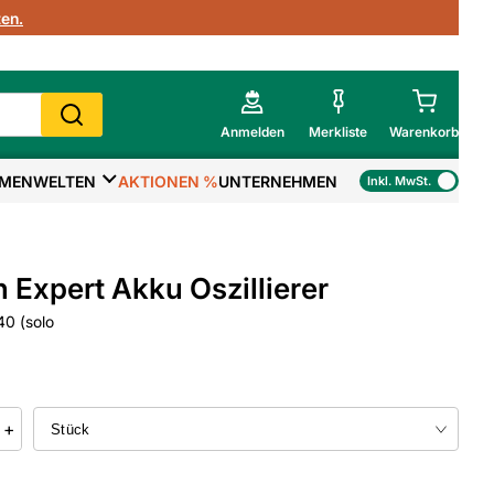
en.
Anmelden
Merkliste
Warenkorb
MENWELTEN
AKTIONEN %
UNTERNEHMEN
Inkl. MwSt.
Mein Warenkorb
Gesamtsumme
€
inkl. MwSt.
 Expert Akku Oszillierer
Zur Kasse
0 (solo
>
Zum Warenkorb
+