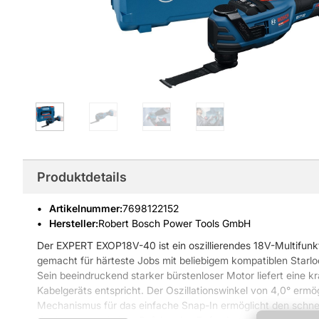
Produktdetails
Artikelnummer
:
7698122152
Hersteller:
Robert Bosch Power Tools GmbH
Der EXPERT EXOP18V-40 ist ein oszillierendes 18V-Multifun
gemacht für härteste Jobs mit beliebigem kompatiblen Starlo
Sein beeindruckend starker bürstenloser Motor liefert eine kr
Kabelgeräts entspricht. Der Oszillationswinkel von 4,0° ermögl
Mechanismus für das einfache Snap-In ermöglicht den schne