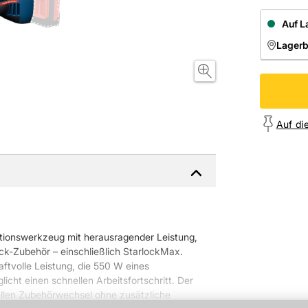
Auf L
Lager
NIEDE
Onl
Auf di
ktionswerkzeug mit herausragender Leistung,
ck-Zubehör – einschließlich StarlockMax.
aftvolle Leistung, die 550 W eines
icht einen schnellen Arbeitsfortschritt. Der
llen Zubehörwechsel ohne zusätzliche