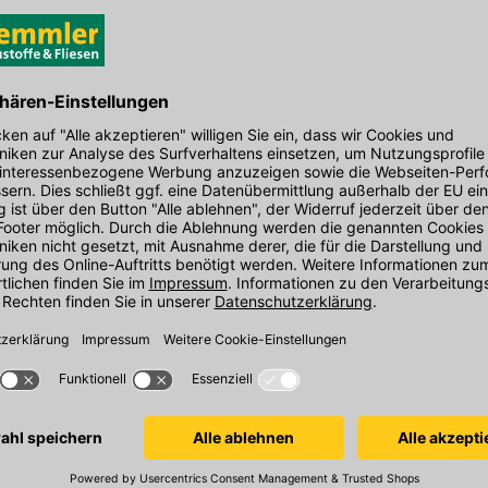
lieren. Vibration Control reduziert
ang von lediglich 150 mm sorgt für maximalen
EAN: 4053423341591
 eines Kabelgeräts entspricht und mit der
roblem sind
den Link um direkt zum Kontaktformular
ge erforderlich und keine Gefahr, die
möglich bearbeiten.
geringen Griffumfangs von nur 150 mm
nd Stop Control für die perfekte Kontrolle