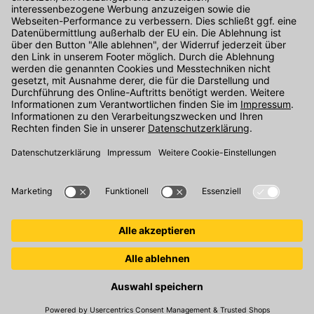
Kontakt
Unser Onlineshop Team ist montags bis freitags von 08:00 - 17:00
Uhr unter der Telefonnummer
07071 / 151-151
für Sie erreichbar.
Alternativ können Sie unser
Kontaktformular
nutzen.
Den Kontakt direkt in unsere Niederlassungen finden Sie
hier
.
Folgen Sie uns auf
: