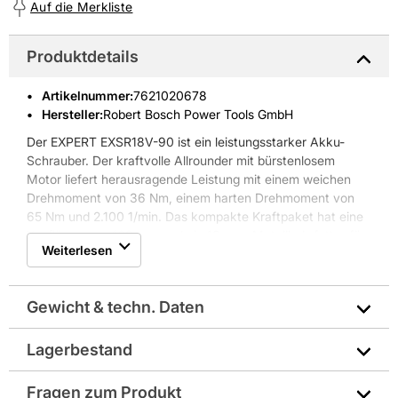
Auf die Merkliste
Produktdetails
Artikelnummer
:
7621020678
Hersteller:
Robert Bosch Power Tools GmbH
Der EXPERT EXSR18V-90 ist ein leistungsstarker Akku-
Schrauber. Der kraftvolle Allrounder mit bürstenlosem
Motor liefert herausragende Leistung mit einem weichen
Drehmoment von 36 Nm, einem harten Drehmoment von
65 Nm und 2.100 1/min. Das kompakte Kraftpaket hat eine
Kopflänge von 163 mm und ein 13-mm-Metallbohrfutter für
Weiterlesen
mehr Robustheit und bessere Drehmomentübertragung. Die
Maschine bietet fortschrittlichen Anwenderschutz:
KickBack Control minimiert das Verletzungsrisiko durch das
Gewicht & techn. Daten
Abschalten bei blockierendem Bohrer. Diese Funktion kann
ein- und ausgeschaltet werden. Precision Clutch sorgt für
unübertroffene Kontrolle über das Werkzeug, stoppt bei
Lagerbestand
Hersteller-Art.-Nr.: 06019R2102
Bedarf das Überrasten und lässt dir die Freiheit, das
Werkzeug nach deinen Anforderungen anzupassen. Diese
Fragen zum Produkt