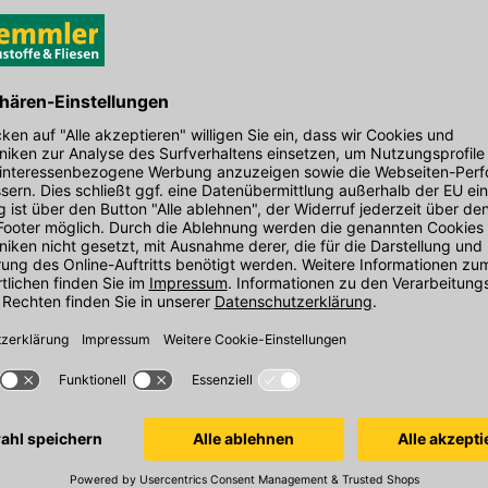
tz vor Staub und Wasser ist der GRL18V-4-
EAN: 4053423339062
den Link um direkt zum Kontaktformular
möglich bearbeiten.