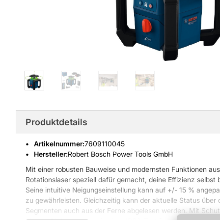
Produktdetails
Artikelnummer
:
7609110045
Hersteller:
Robert Bosch Power Tools GmbH
Mit einer robusten Bauweise und modernsten Funktionen a
Rotationslaser speziell dafür gemacht, deine Effizienz selbst
Seine intuitive Neigungseinstellung kann auf +/- 15 % angep
zu gewährleisten. Gleichzeitig kann der aktuelle Status über
Segmenten auch aus der Ferne abgelesen werden. Mit Schutzg