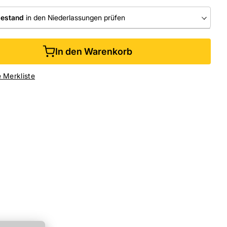
bestand
in den Niederlassungen prüfen
RLASSUNGEN
In den Warenkorb
ine kaufen &
kostenlos
in der Niederlassung abholen
e Merkliste