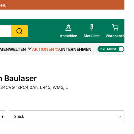
en.
Anmelden
Merkliste
Warenkorb
MENWELTEN
AKTIONEN %
UNTERNEHMEN
Inkl. MwSt.
Mein Warenkorb
Gesamtsumme
€
inkl. MwSt.
 Baulaser
Zur Kasse
34CVG 1xPC4,0Ah, LR45, WM5, L
>
Zum Warenkorb
+