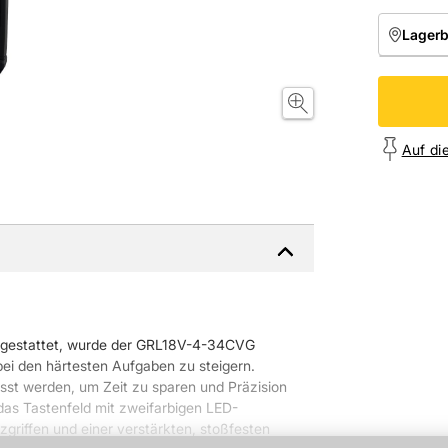
Lager
NIEDE
Onl
Auf di
usgestattet, wurde der GRL18V-4-34CVG
 bei den härtesten Aufgaben zu steigern.
asst werden, um Zeit zu sparen und Präzision
 das Tastenfeld mit zweifarbigen LED-
riffen und einer verstärkten, stoßfesten