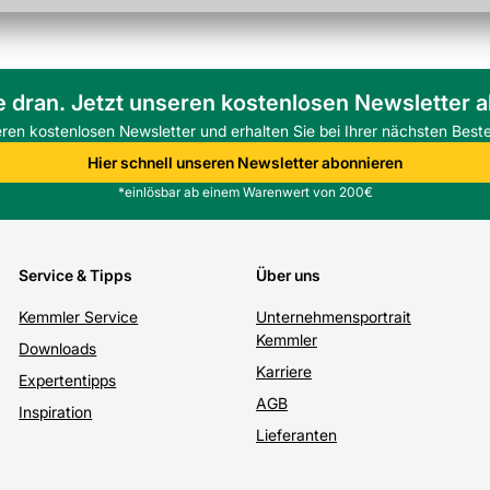
e dran. Jetzt unseren kostenlosen Newsletter 
eren kostenlosen Newsletter und erhalten Sie bei Ihrer nächsten Beste
Hier schnell unseren Newsletter abonnieren
*einlösbar ab einem Warenwert von 200€
Service & Tipps
Über uns
Kemmler Service
Unternehmensportrait
Kemmler
Downloads
Karriere
Expertentipps
AGB
Inspiration
Lieferanten