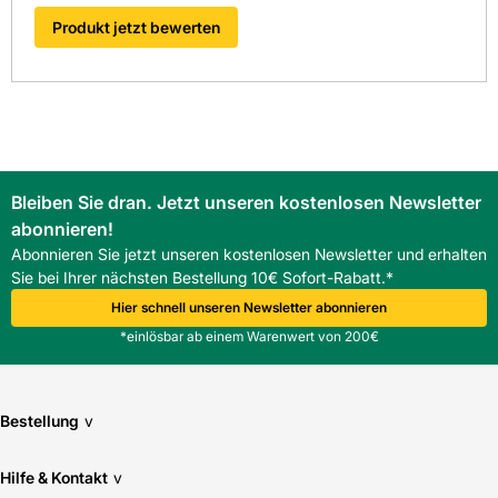
beim zuverlässigen Baustofffachhandel in Südwest-
Produkt jetzt bewerten
Deutschland.
FAQ
Was macht den BMI Braas Taunus Pfanne Giebelstein links
besonders geeignet für Ortgänge?
Die Abdeckhöhe von 80 mm und der Ausstich von 110 mm
gewährleisten stabilen Abschluss und einfache Montage.
Ist der Braas Taunus Pfanne Giebelstein links frost- und
Bleiben Sie dran. Jetzt unseren kostenlosen Newsletter
farbbeständig?
Ja, der Giebelstein ist frost- und UV-beständig. Die
Star
abonnieren!
matt
Oberfläche bleibt auch bei Witterungseinfluss
Abonnieren Sie jetzt unseren kostenlosen Newsletter und erhalten
farbbeständig.
Sie bei Ihrer nächsten Bestellung 10€ Sofort-Rabatt.*
Wie viele Giebelsteine werden pro Meter Ortgang
Hier schnell unseren Newsletter abonnieren
benötigt?
*einlösbar ab einem Warenwert von 200€
Der Bedarf liegt bei etwa 3 Stück pro Meter, was die
Planung erleichtert.
Bestellung
v
Hilfe & Kontakt
v