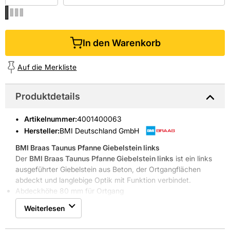
In den Warenkorb
Auf die Merkliste
Produktdetails
Artikelnummer
:
4001400063
Hersteller:
BMI Deutschland GmbH
BMI Braas Taunus Pfanne Giebelstein links
Der
BMI Braas Taunus Pfanne Giebelstein links
ist ein links
ausgeführter Giebelstein aus Beton, der Ortgangflächen
abdeckt und langlebige Optik mit Funktion verbindet.
Abdeckhöhe 80 mm für Ortgang
Ausstich 110 mm für Verklammerung
Weiterlesen
Star matt Oberfläche in Dunkelbraun
Frost- und UV-beständig