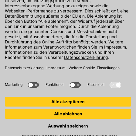
Kontakt
Unser Onlineshop Team ist montags bis freitags von 08:00 - 17:00
Uhr unter der Telefonnummer
07071 / 151-151
für Sie erreichbar.
Alternativ können Sie unser
Kontaktformular
nutzen.
Den Kontakt direkt in unsere Niederlassungen finden Sie
hier
.
Folgen Sie uns auf
: