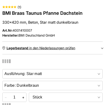
(
1
)
BMI Braas Taunus Pfanne Dachstein
330x420 mm, Beton, Star matt dunkelbraun
Art.Nr
:
4001410007
Hersteller:
BMI Deutschland GmbH
Lagerbestand
in den Niederlassungen prüfen
NIEDERLASSUNGEN
Online kaufen &
kostenlos
in der Niederlassung abholen
−
+