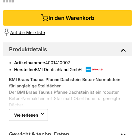
In den Warenkorb
Auf die Merkliste
Produktdetails
Artikelnummer
:
4001410007
Hersteller:
BMI Deutschland GmbH
BMI Braas Taunus Pfanne Dachstein
 Beton-Normalstein
für langlebige Steildächer
Der
BMI Braas Taunus Pfanne Dachstein
ist ein robuster
Beton-Normalstein mit Star matt Oberfläche für geneigte
Dächer.
Frost- und UV-beständig
Weiterlesen
Format 330 x 420 mm
Bedarf ca. 9,710,7 Stück pro m²
Schutz vor Flugschnee durch Verfalzung
Gewicht & techn. Daten