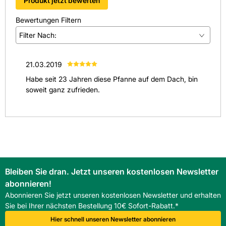
Produkt jetzt bewerten
Kosten und ermöglichen eine zukunftsorientierte
Abwicklung.
Bewertungen Filtern
FAQ
Filter Nach:
Wie hoch ist der Bedarf pro Quadratmeter?
Etwa 9,710,7 Stück pro m², abhängig von Verlegeart und
(
1
)
Dachausführung.
21.03.2019
(
0
)
Für welche Dachneigung ist der Dachstein geeignet?
Habe seit 23 Jahren diese Pfanne auf dem Dach, bin
Für eine Regeldachneigung von 22 Grad, ideal für
(
0
)
soweit ganz zufrieden.
Steildächer.
Welche Materialeigenschaften hat der Dachstein?
(
0
)
Er ist frostbeständig, UV-beständig und
(
0
)
wasserundurchlässig; die Star matt Oberfläche sorgt für
eine beständige Optik.
Alle anzeigen
(
1
)
Bleiben Sie dran. Jetzt unseren kostenlosen Newsletter
abonnieren!
Abonnieren Sie jetzt unseren kostenlosen Newsletter und erhalten
Sie bei Ihrer nächsten Bestellung 10€ Sofort-Rabatt.*
Hier schnell unseren Newsletter abonnieren