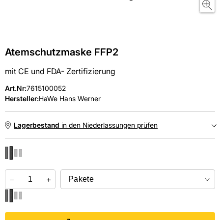
Atemschutzmaske FFP2
mit CE und FDA- Zertifizierung
Art.Nr
:
7615100052
Hersteller:
HaWe Hans Werner
Lagerbestand
in den Niederlassungen prüfen
NIEDERLASSUNGEN
−
Online kaufen &
+
kostenlos
in der Niederlassung abholen