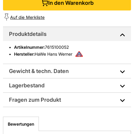
In den Warenkorb
Auf die Merkliste
Produktdetails
Artikelnummer
:
7615100052
Hersteller:
HaWe Hans Werner
Gewicht & techn. Daten
Lagerbestand
Hersteller-Art.-Nr.: 8550.5
Fragen zum Produkt
EAN: 4011333855058, 2100007349497
Sie haben Fragen zu diesem Produkt? Nutzen Sie den
folgenden Link um direkt zum Kontaktformular
Bewertungen
weitergeleitet zu werden. Wir werden Ihre Anfrage
schnellstmöglich bearbeiten.