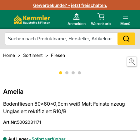
Lagerbestand in Echtzeit
Gewerbekunde? - jetzt freischalten.
Nutzerverwaltung
Neu im Onlineshop?
Anmelden
Warenkorb
Menü
Photovoltaik Konfigurator
Mein Konto
Produkt scannen
Home
Sortiment
Fliesen
Projektlisten
Meistverkaufte Produkte
Kunden kauften auch
Starker Service
Unsere Kemmler-Marke
Technische Daten & Merkblätter
Amelia
Bodenfliesen 60x60x0,9cm weiß Matt Feinsteinzeug
Videos
Unglasiert rektifiziert R10/B
Art.Nr
:
5002031171
Auf Lager
Sofort verfügbar