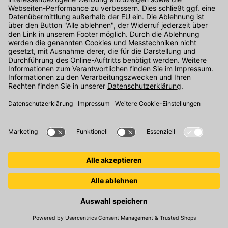
Kontakt
Unser Onlineshop Team ist montags bis freitags von 08:00 - 17:00
Uhr unter der Telefonnummer
07071 / 151-151
für Sie erreichbar.
Alternativ können Sie unser
Kontaktformular
nutzen.
Den Kontakt direkt in unsere Niederlassungen finden Sie
hier
.
Folgen Sie uns auf
: