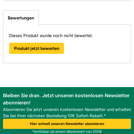
weitergeleitet zu werden. Wir werden Ihre Anfrage
Diese Fliese ist in folgenden Niederlassungen für
Format: 60 x 60 cm
schnellstmöglich bearbeiten.
Sie ausgestellt:
> Fragen zum Produkt
Bewertungen
Format Text: normal
Kemmler Aalen
Dieses Produkt wurde noch nicht bewertet.
Kemmler Altensteig
Frostbeständig: Ja
Kemmler Balingen
Produkt jetzt bewerten
Kemmler Schutzoberfläche: J
Kemmler Böblingen
Kemmler Diedorf bei Augsburg
Länge in mm: 600
Kemmler Donaueschingen
Material: Feinsteinzeug Unglasiert
Kemmler Ettlingen
Kemmler Fellbach Baustoffe
Bleiben Sie dran. Jetzt unseren kostenlosen Newsletter
Oberfläche: Matt
Kemmler Heilbronn
abonnieren!
Abonnieren Sie jetzt unseren kostenlosen Newsletter und erhalten
Kemmler Horb
Optik: Naturstein
Sie bei Ihrer nächsten Bestellung 10€ Sofort-Rabatt.*
Kemmler Metzingen
Hier schnell unseren Newsletter abonnieren
Pflegeintensität: normal
Kemmler Münsingen
*einlösbar ab einem Warenwert von 200€